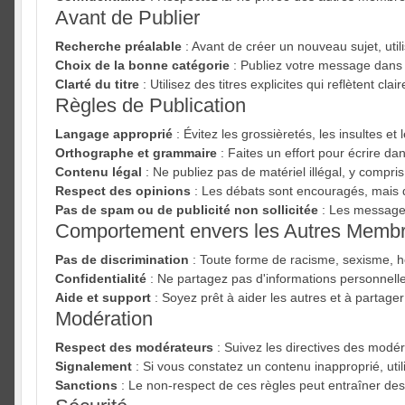
Avant de Publier
Recherche préalable
: Avant de créer un nouveau sujet, utili
Choix de la bonne catégorie
: Publiez votre message dans la
Clarté du titre
: Utilisez des titres explicites qui reflètent c
Règles de Publication
Langage approprié
: Évitez les grossièretés, les insultes et
Orthographe et grammaire
: Faites un effort pour écrire dan
Contenu légal
: Ne publiez pas de matériel illégal, y compri
Respect des opinions
: Les débats sont encouragés, mais d
Pas de spam ou de publicité non sollicitée
: Les messages
Comportement envers les Autres Memb
Pas de discrimination
: Toute forme de racisme, sexisme, ho
Confidentialité
: Ne partagez pas d'informations personnell
Aide et support
: Soyez prêt à aider les autres et à partag
Modération
Respect des modérateurs
: Suivez les directives des modér
Signalement
: Si vous constatez un contenu inapproprié, uti
Sanctions
: Le non-respect de ces règles peut entraîner de